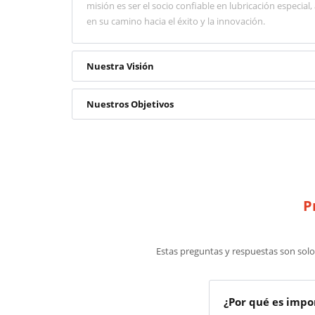
misión es ser el socio confiable en lubricación especial
en su camino hacia el éxito y la innovación.
Nuestra Visión
Nuestros Objetivos
P
Estas preguntas y respuestas son sol
¿Por qué es impo