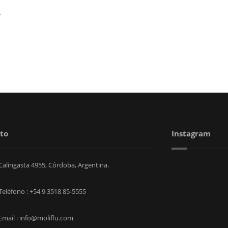
-
to
Instagram
Calingasta 4955, Córdoba, Argentina.
Teléfono : +54 9 3518 85-5555
Email : info@moliflu.com