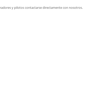
radores y pilotos contactarse directamente con nosotros.
Bycap
Tel:
351 68