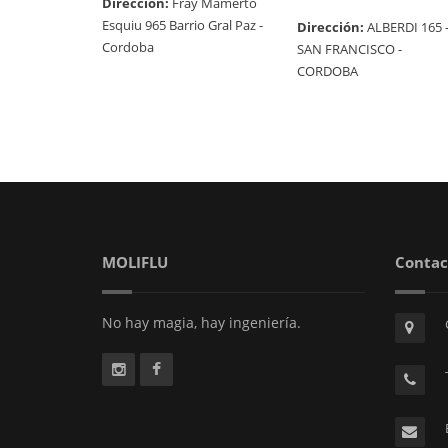
Dirección:
Fray Mamerto
Esquiu 965 Barrio Gral Paz -
Dirección:
ALBERDI 165 
Cordoba
SAN FRANCISCO -
CORDOBA
MOLIFLU
Contac
No hay magia, hay ingeniería.